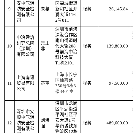
安电气消
区福城街道
9
防安全检
朱蔓
新和社区观
服务
26,145.84
测有限公
澜大道
116-
司
2号811
深圳市前海
深港合作区
中冶建筑
南山街道时
研究总院
常正
10
代大街
208
服务
139,800.00
（深圳）
非
号前海中冶
有限公司
科技大厦
T1栋2101
上海市长宁
上海南讯
区仙霞路
11
贸易有限
宓革
服务
97,500.00
350号3栋3
公司
楼3401室
深圳市龙岗
区平湖街道
深圳市安
平湖社区平
顺电气消
刘海
安大道
1号
12
防安全检
服务
489,600.00
强
华南城铁东
测有限公
物流区12栋