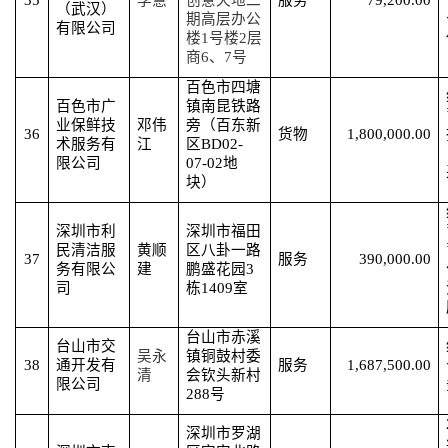
35
李慧
创意天地二
服务
79,200.00
（武汉）
期高层办公
有限公司
楼1号楼2层
商6、7号
百色市四塘
百色市广
镇南昆铁路
业保鲜技
邓伟
旁（百东新
36
货物
1,800,000.00
术服务有
江
区
BD02-
限公司
07-02地
块）
深圳市利
深圳市福田
民清洁服
黄顺
区八卦一路
37
服务
390,000.00
务有限公
建
鹏盛花园
3
司
栋1409室
台山市赤溪
台山市交
吴永
镇铜鼓村委
38
通开发有
服务
1,687,500.00
清
会钦头新村
限公司
288号
深圳市罗湖