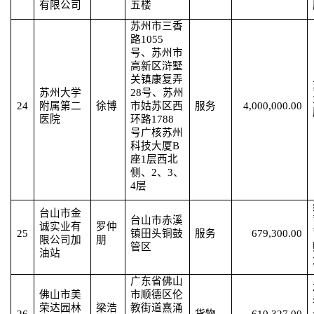
有限公司
五楼
苏州市三香
路
1055
号、苏州市
高新区浒墅
关镇康复弄
苏州大学
28号、苏州
24
附属第二
徐博
市姑苏区西
服务
4,000,000.00
医院
环路1788
号广核苏州
科技大厦B
座1层西北
侧、2、3、
4层
台山市金
台山市赤溪
诚实业有
罗仲
25
镇田头铜鼓
服务
679,300.00
限公司加
朋
管区
油站
广东省佛山
佛山市美
市顺德区伦
荣达园林
梁浩
教街道熹涌