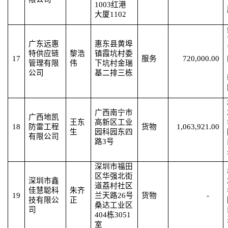
1003红港
大厦1102
广东远惠
惠东县黄埠
特供应链
黎浩
镇霞坑村委
17
服务
720,000.00
管理有限
伟
下坑村金瑞
公司
基二排三栋
广西南宁市
广西地凯
王东
高新区工业
18
防雷工程
货物
1,063,921.00
生
园科园东四
有限公司
路
3号
深圳市福田
区华强北街
深圳市鑫
道荔村社区
佳慧聪科
朱齐
19
兰天路
26号
货物
-
技有限公
正
桑达工业区
司
404栋3051
室