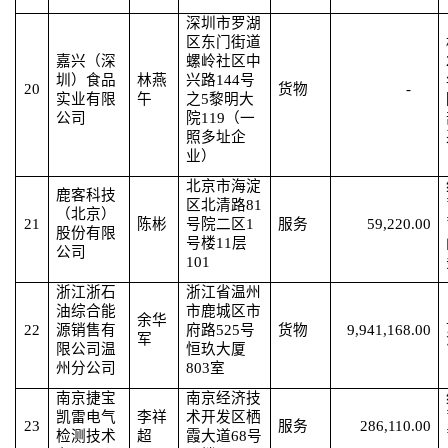
深圳市罗湖
区东门街道
嘉兴（深
螺岭社区中
圳）食品
林燕
兴路
144号
20
货物
-
实业有限
午
之5黎明大
公司
院119（一
照多址企
业）
北京市海淀
鹿客科技
区北清路
81
（北京）
21
陈彬
号院二区1
服务
59,220.00
股份有限
号楼11层
公司
101
浙江浙石
浙江省温州
油综合能
市鹿城区市
余华
22
源销售有
府路
525号
货物
9,941,168.00
军
限公司温
恒玖大厦
州分公司
803室
南京捷宝
南京经济技
凯雷电气
李祥
术开发区栖
23
服务
286,110.00
检测技术
超
霞大道
68号