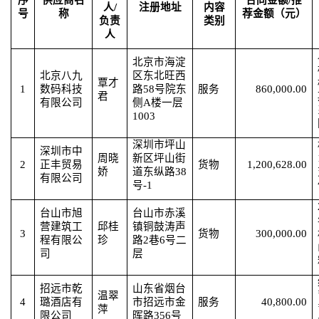
序
供应商名
合同金额
/
推
人
/
注册地址
内容
号
称
荐金额（元）
负责
类别
人
北京市海淀
北京八九
区东北旺西
覃才
1
数码科技
路
58号院东
服务
860,000.00
君
有限公司
侧A楼一层
1003
深圳市坪山
深圳市中
周晓
新区坪山街
2
正丰贸易
货物
1,200,628.00
娇
道东纵路
38
有限公司
号-1
台山市旭
台山市赤溪
营建筑工
邱桂
镇铜鼓涛声
3
货物
300,000.00
程有限公
珍
路
2巷6号二
司
层
招远市乾
山东省烟台
温翠
4
璐酒店有
市招远市金
服务
40,800.00
萍
限公司
晖路
356号