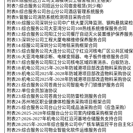
附表
6:综服招远分公司交通模块员工宿舍租赁(王德美）
附表
7:综合服务公司招远分公司宿舍租赁(刘少梅）
附表
8:综合服务公司台山分公司酒店管理系统服务
附表
9:管服公司消防系统检测项目采购合同
附表
10:综服公司深圳分公司中广核大厦沉降监测、钢构悬挑梁
附表
11:综合服务公司大亚湾分公司108热线系统维保服务合同
附表
12:综合服务公司阳江分公司餐厅自动灭火装置维护保养服
附表
13:深圳分公司工程大厦电梯维修保养服务合同
附表
14:综服公司深圳分公司地毯采购框架合同
附表
15:综合服务公司大连分公司辽宁红沿河核电厂区公共区域
附表
16:大亚湾电梯诊断、电梯变频器、电子板件维修服务合同
附表
17:综合服务公司阳江分公司核电区域四害消杀、白蚁防治
附表
18:机电公司2025年-2028年防城港项目部改造物料采购协议
附表
19:机电公司2025年-2028年防城港项目部改造物料采购协议
附表
20:机电公司2025年-2028年防城港项目部改造物料采购协议
附表
21:综合服务公司苍南分公司智能电子门锁维护服务合同
附表
22:单位会员加油协议
附表
23:综合服务公司苍南分公司防雷检测服务合同
附表
24:苏州地区职业健康体检服务采购项目框架合同
附表
25:综合服务公司台山分公司成品油采购合同（应急采购）
附表
26:2025-2028年综服台山分公司室内绿植采购框架合同
附表
27:2026-2027年机电公司红沿河基地仓储服务支持合同
附表
28:2025年-2028年综合服务公司中广核车辆监控平台自主
附表
29:综合服务公司物业智能化软件运维服务合同