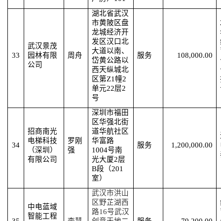
湖北省武汉
市黄陂区盘
龙城经济开
发区汉口北
武汉景茂
大道以南、
33
园林有限
周舟
服务
108,000.00
岱黄公路以
公司
西天纵城北
区第
Z1幢2
单元22层2
号
深圳市福田
区华强北街
招商南光
道华航社区
电梯科技
罗刚
华富路
34
服务
1,200,000.00
（深圳）
强
1004号南
有限公司
光大厦2层
B段（201
室）
武汉市洪山
区野芷湖西
中电蓝域
路
16号武汉
智能工程