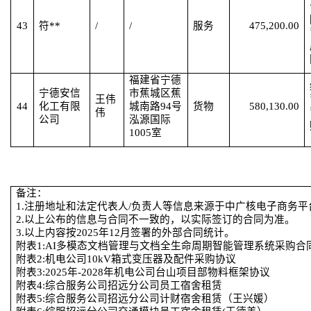
43
符
**
/
/
服务
475,200.00
福建省宁德
宁德安信
市蕉城区蕉
王伟
44
化工有限
城南路
94号
货物
580,130.00
伟
公司
泓源国际
1005室
备注：
1.注册地址和法定代表人/负责人等信息来源于中广核电子商务平
2.以上公布的信息与合同不一致的，以实际签订的合同为准。
3.以上内容按2025年12月签署的外部合同统计。
附表
1:AI多模态文档管理与文档全生命周期智能管理系统采购合
附表
2:机电公司10kV箱式变压器及配件采购协议
附表
3:2025年-2028年机电公司台山项目部物料框架协议
附表
4:综合服务公司招远分公司员工宿舍租赁
附表
5:综合服务公司招远分公司计财宿舍租赁（王兴媛）