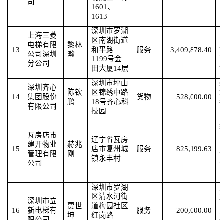
司
1601、
1613
深圳市罗湖
上海三菱
区南湖街道
电梯有限
黎林
13
和平路
服务
3,409,878.40
公司深圳
瀚
1199号金
分公司
田大厦14层
深圳市坪山
深圳齐心
陈钦
区锦绣中路
14
集团股份
货物
528,000.00
鹏
18号齐心科
有限公司
技园
瓦房店市
辽宁省瓦房
建开物业
赫兆
15
店市复州城
服务
825,199.63
管理有限
刚
镇永丰村
公司
深圳市罗湖
区清水河街
深圳市立
贾世
道梅园社区
16
新电梯有
服务
200,000.00
坤
红岗路
限公司