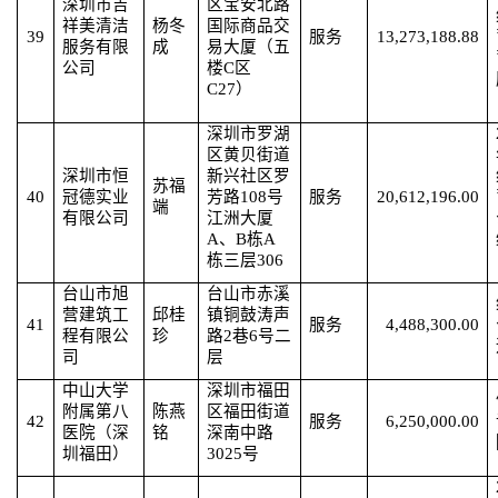
深圳市吉
区宝安北路
祥美清洁
杨冬
国际商品交
39
服务
13,273,188.88
服务有限
成
易大厦（五
公司
楼
C区
C27）
深圳市罗湖
区黄贝街道
深圳市恒
新兴社区罗
苏福
40
冠德实业
芳路
108号
服务
20,612,196.00
端
有限公司
江洲大厦
A、B栋A
栋三层306
台山市旭
台山市赤溪
营建筑工
邱桂
镇铜鼓涛声
41
服务
4,488,300.00
程有限公
珍
路
2巷6号二
司
层
中山大学
深圳市福田
附属第八
陈燕
区福田街道
42
服务
6,250,000.00
医院（深
铭
深南中路
圳福田）
3025号