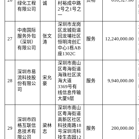
26
货物
610,327.00
绿化工程
诚
村裕成中路
有限公司
2号之1号之
一
深圳市龙岗
中南国际
区龙城街道
服务外包
张文
回龙埔社区
27
服务
12,240,000.00
（深圳）
涛
恒明湾创汇
有限公司
中心
1栋AB
座1302C
深圳市南山
区粤海街道
深圳市易
海珠社区滨
流科技股
宋允
28
海大道
服务
9,940,000.00
份有限公
豪
3369号有
司
线信息传输
大厦9层
深圳市南山
区粤海街道
深圳市四
高新区社区
格互联信
梁林
科技南路
18
29
服务
200,000.00
息技术有
志
号深圳湾科
限公司
技生态园12