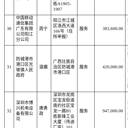
栋A1905-
1907
中国移动
阳江市江城
通信集团
区洛西大道
30
广东有限
周宁
服务
383,600.00
166号（住
公司阳江
所申报）
分公司
防城港市
广西壮族自
港口区光
31
温媚
治区防城港
服务
420,000.00
坡镇人民
市港口区
政府
深圳市龙岗
区宝龙街道
深圳市博
南约社区宝
兴机电设
唐勇
32
龙一路
B1
服务
947,000.00
备有限公
政
栋新锋工业
司
大厦（伟迪
厂房）101