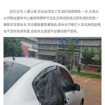
在红沿河,入夏以来,在仙浴湾员工生活区持续降雨,一天,大连分
公司物业服务中心维修师傅李守玉在日常巡检经过停车场时发现一
辆轿车车窗未关,车内摆放着贵重物品,雨水也不断打入车内淋湿座椅,
如不及时关闭车窗,会给车主造成不必要的财产损失。