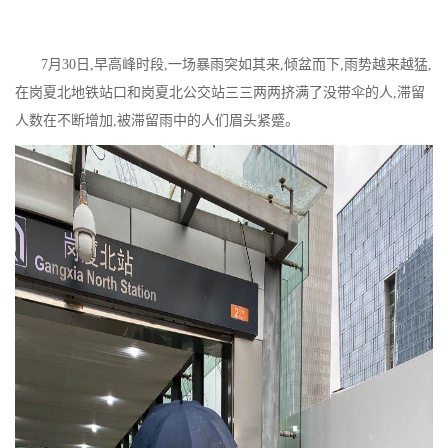
7
月
30
日,早高峰时段,一场暴雨突如其来,倾盆而下,雨势越来越猛,
在岗夏北地铁站口和岗夏北公交站三三两两挤满了没带伞的人,滞留
人数在不断增加,被滞留雨中的人们眉头紧蹙。