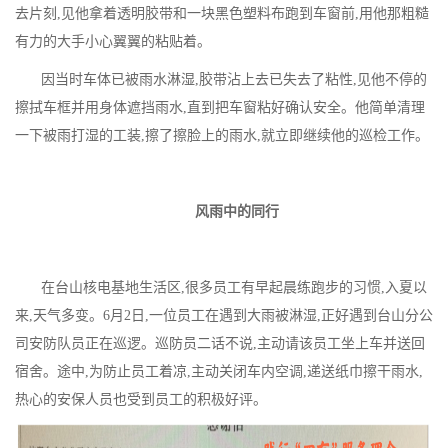
去片刻,见他拿着透明胶带和一块黑色塑料布跑到车窗前,用他那粗糙
有力的大手小心翼翼的粘贴着。
因当时车体已被雨水淋湿,胶带沾上去已失去了粘性,见他不停的
擦拭车框并用身体遮挡雨水,直到把车窗粘好确认安全。他简单清理
一下被雨打湿的工装,擦了擦脸上的雨水,就立即继续他的巡检工作。
风雨中的同行
在台山核电基地生活区,很多员工有早起晨练跑步的习惯,入夏以
来,天气多变。
6
月
2
日,一位员工在遇到大雨被淋湿,正好遇到台山分公
司安防队员正在巡逻。巡防员二话不说,主动请该员工坐上车并送回
宿舍。途中,为防止员工着凉,主动关闭车内空调,递送纸巾擦干雨水,
热心的安保人员也受到员工的积极好评。