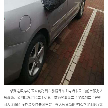
想到这里,李守玉立刻跑到车前搜寻车主电话未果,向前台服务人
员求助、说明情况寻找车主信息。前台经联系车主了解到车主已返
回大连市区,没办法及时关闭车窗。在大家焦急的时候,李守玉跑了出